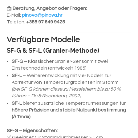
📩
Beratung, Angebot oder Fragen:
E-Mail:
pinova@pinova.hr
Telefon:
+385 97 649 9425
Verfügbare Modelle
SF-G & SF-L (Granier-Methode)
SF-G
– Klassischer Granier-Sensor mit zwei
Einstechnadeln (entwickelt 1985)
SF-L
– Weiterentwicklung mit vier Nadeln zur
Korrektur von Temperaturgradienten im Stamm
(bei SF-G können diese zu Messfehlern bis zu 50 %
führen – Do & Rocheteau, 2002)
SF-L
bietet zusätzliche Temperaturmessungen für
höhere Präzision
und
stabile Nullpunktbestimmung
(ΔTmax)
SF-G – Eigenschaften:
✅ Geeignet für Stammdurchmesser > 1 cm