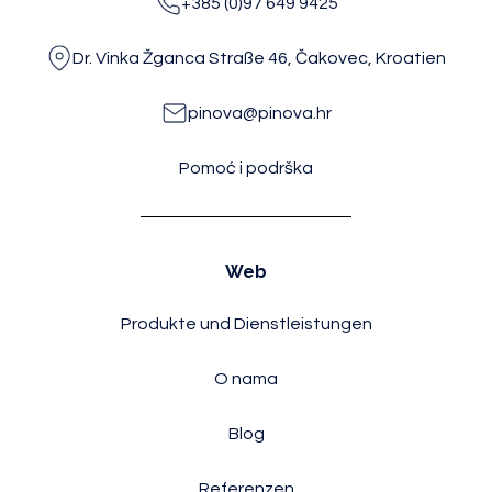
+385 (0)97 649 9425
Dr. Vinka Žganca Straße 46, Čakovec, Kroatien
pinova@pinova.hr
Pomoć i podrška
Web
Produkte und Dienstleistungen
O nama
Blog
Referenzen