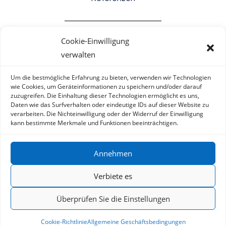
Cookie-Einwilligung
Informacije
verwalten
Allgemeine Geschäftsbedingungen
Um die bestmögliche Erfahrung zu bieten, verwenden wir Technologien
wie Cookies, um Geräteinformationen zu speichern und/oder darauf
zuzugreifen. Die Einhaltung dieser Technologien ermöglicht es uns,
Cookie-Richtlinie (EU)
Daten wie das Surfverhalten oder eindeutige IDs auf dieser Website zu
verarbeiten. Die Nichteinwilligung oder der Widerruf der Einwilligung
Datenschutzrichtlinie
kann bestimmte Merkmale und Funktionen beeinträchtigen.
Verzichtserklärung
Annehmen
Kontakt
Verbiete es
Überprüfen Sie die Einstellungen
Pinova meteo
Qmini
Cookie-Richtlinie
Allgemeine Geschäftsbedingungen