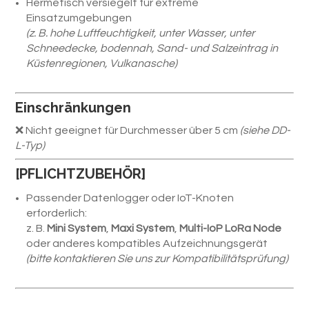
Hermetisch versiegelt für extreme
Einsatzumgebungen
(z. B. hohe Luftfeuchtigkeit, unter Wasser, unter
Schneedecke, bodennah, Sand- und Salzeintrag in
Küstenregionen, Vulkanasche)
Einschränkungen
❌ Nicht geeignet für Durchmesser über 5 cm
(siehe DD-
L-Typ)
[PFLICHTZUBEHÖR]
Passender Datenlogger oder IoT-Knoten
erforderlich:
z. B.
Mini System
,
Maxi System
,
Multi-IoP LoRa Node
oder anderes kompatibles Aufzeichnungsgerät
(bitte kontaktieren Sie uns zur Kompatibilitätsprüfung)