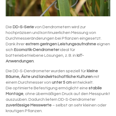
Die
DD-S-Serie
von Dendrometern wird zur
hochpräzisen und kontinuierlichen Messung von
Durchmesseränderungen bei Pflanzen eingesetzt.
Dank ihrer
extrem geringen Leistungsaufnahme
eignen
sich
Ecomatik-Dendrometer
ideal für
batteriebetriebene Lösungen, z. B. in
IoT-
Anwendungen
.
Die DD-S-Dendrometer wurden speziell für
kleine
Bäume, Äste und landwirtschaftliche Kulturen
mit
einem Durchmesser von
unter 5 cm
entwickelt.
Die optimierte Befestigung ermöglicht eine
stabile
Montage
, ohne übermäßigen Druck auf den Messpunkt
auszuüben. Dadurch liefern DD-S-Dendrometer
zuverlässige Messwerte
– selbst an sehr kleinen oder
krautigen Pflanzen.