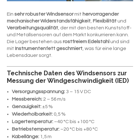
Ein
sehr robuster Windsensor
mit
hervorragender
mechanischer Widerstandsfähigkeit
,
Flexibilität
und
Verarbeitungsqualität
, der mit den besten Kunststoff-
und Metallsensoren auf dem Markt konkurrieren kann.
Die Lager bestehen aus
rostfreiem Edelstahl
und sind
mit
Instrumentenfett geschmiert
, was für eine lange
Lebensdauer sorgt.
Technische Daten des Windsensors zur
Messung der Windgeschwindigkeit (IED)
Versorgungsspannung:
3 – 15 V DC
Messbereich:
2 – 56 m/s
Genauigkeit:
±5 %
Wiederholbarkeit:
0,5 %
Lagertemperatur:
–40 °C bis +100 °C
Betriebstemperatur:
–20 °C bis +80 °C
Kabellänge:
1,5 m