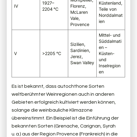
1927–
Küstenland,
IV
Florenz,
2204 °C
Teile von
McLaren
Norddalmat
Vale,
ien
Provence
Mittel- und
Süddalmati
Sizilien,
en –
Sardinien,
V
>2205 °C
Küsten-
Jerez,
und
Swan Valley
Inselregion
en
Es ist bekannt, dass autochthone Sorten
weltberühmter Weinregionen auch in anderen
Gebieten erfolgreich kultiviert werden können,
solange die weinbauliche Klimazone
übereinstimmt. Ein Beispiel ist die Einführung der
bekannten Sorten (Grenache, Carignan, Syrah
u. a.) aus der Region Provence (Frankreich) in die