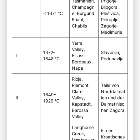
Tasmanien,
Prigorje-
Champagn
Bilogora,
I
< 1371 °C
e, Burgund,
Plešivica,
Friaul,
Pokuplje,
Chablis
Zagorje-
Međimurje
Yarra
Valley,
1372–
Slavonija,
II
Elsass,
1648 °C
Podunavlje
Bordeaux,
Napa
Rioja,
Piemont,
Teile von
Clare
Norddalmat
1649–
III
Valley,
ien und der
1926 °C
Kapstadt,
Dalmatinisc
Barossa
hen Zagora
Valley
Langhorne
Istrien,
Creek,
Kroatisches
Montpellier,