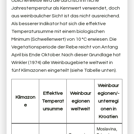
Üblicherweise wird die durchschnittliche
Jahrestemperatur als Kennwert verwendet, doch
aus weinbaulicher Sicht ist das nicht ausreichend.
Als besserer Indikator hat sich die effektive
Temperatursumme mit einem biologischen
Minimum (Schwellenwert) von 10 °C erwiesen. Die
Vegetationsperiode der Rebe reicht von Anfang
April bis Ende Oktober. Nach dieser Grundlage hat
Winkler (1974) alle Weinbaugebiete weltweit in
fünf Klimazonen eingeteilt (siehe Tabelle unten).
Weinbaur
Effektive
Weinbaur
egionen/-
Klimazon
Temperat
egionen
unterregi
e
ursumme
weltweit
onen in
Kroatien
Moslavina,