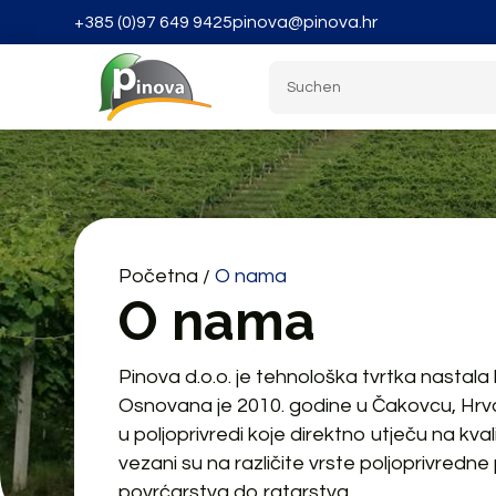
+385 (0)97 649 9425
pinova@pinova.hr
Početna
O nama
/
O nama
Pinova d.o.o. je tehnološka tvrtka nastala
Osnovana je 2010. godine u Čakovcu, Hrvats
u poljoprivredi koje direktno utječu na kval
vezani su na različite vrste poljoprivredn
povrćarstva do ratarstva.