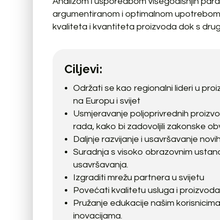
Analizom i usporedbom višegodišnjih param
argumentiranom i optimalnom upotrebom 
kvaliteta i kvantiteta proizvoda dok s drug
Ciljevi:
Održati se kao regionalni lideri u pro
na Europu i svijet
Usmjeravanje poljoprivrednih proizv
rada, kako bi zadovoljili zakonske obv
Daljnje razvijanje i usavršavanje nov
Suradnja s visoko obrazovnim usta
usavršavanja.
Izgraditi mrežu partnera u svijetu
Povećati kvalitetu usluga i proizvod
Pružanje edukacije našim korisnicim
inovacijama.