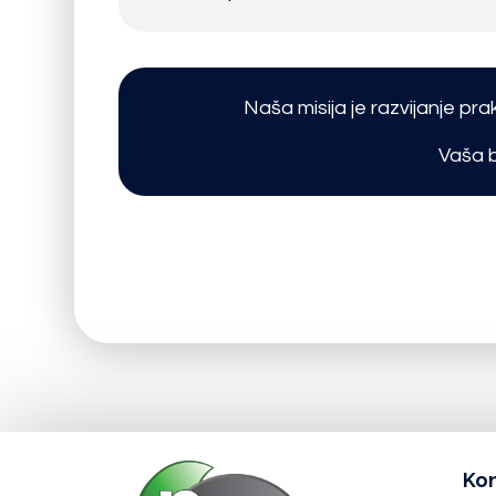
Naša misija je razvijanje prak
Vaša b
Ko