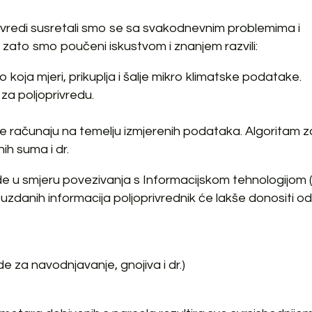
vredi susretali smo se sa svakodnevnim problemima i
, zato smo poučeni iskustvom i znanjem razvili:
ja mjeri, prikuplja i šalje mikro klimatske podatake.
 za poljoprivredu.
i se računaju na temelju izmjerenih podataka. Algoritam z
ih suma i dr.
de u smjeru povezivanja s Informacijskom tehnologijom (
ouzdanih informacija poljoprivrednik će lakše donositi o
e za navodnjavanje, gnojiva i dr.)