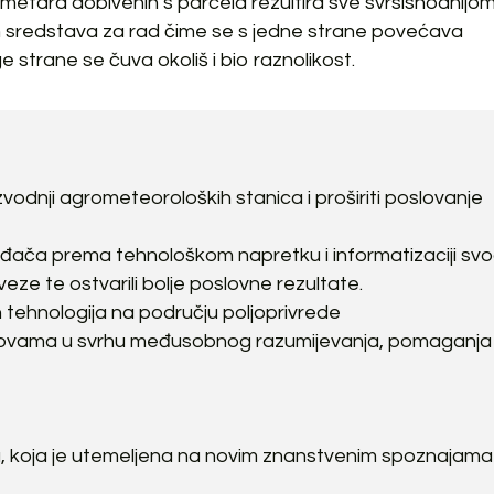
etara dobivenih s parcela rezultira sve svrsishodnijom
sredstava za rad čime se s jedne strane povećava
e strane se čuva okoliš i bio raznolikost.
izvodnji agrometeoroloških stanica i proširiti poslovanje
ođača prema tehnološkom napretku i informatizaciji sv
eze te ostvarili bolje poslovne rezultate.
ih tehnologija na području poljoprivrede
novama u svrhu međusobnog razumijevanja, pomaganja 
a
a, koja je utemeljena na novim znanstvenim spoznajama 