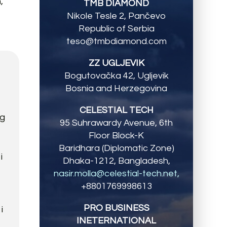
,
TMB DIAMOND
Nikole Tesle 2, Pančevo
Republic of Serbia
teso@tmbdiamond.com
ZZ UGLJEVIK
Bogutovačka 42, Ugljevik
Bosnia and Herzegovina
CELESTIAL TECH
og
95 Suhrawardy Avenue, 6th
Floor Block-K
Baridhara (Diplomatic Zone)
i
Dhaka-1212, Bangladesh,
nasir.molla@celestial-tech.net
,
+8801769998613
PRO BUSINESS
i
INETERNATIONAL