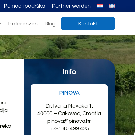
Pomoć i podrška
Partner werden
Referenzen
Blog
Kontakt
Info
PINOVA
edi.
Dr. Ivana Novaka 1,
gija
40000 – Čakovec, Croatia
pinova@pinova.hr
preko
+385 40 499 425