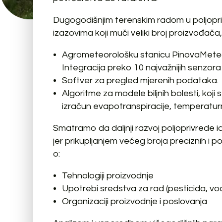
Dugogodišnjim terenskim radom u poljopri
izazovima koji muči veliki broj proizvođača
Agrometeorološku stanicu PinovaMeteo ko
Integracija preko 10 najvažnijih senzora
Softver za pregled mjerenih podataka.
Algoritme za modele biljnih bolesti, koj
izračun evapotranspiracije, temperaturn
Smatramo da daljnji razvoj poljoprivrede i
jer prikupljanjem većeg broja preciznih i p
o:
Tehnologiji proizvodnje
Upotrebi sredstva za rad (pesticida, vod
Organizaciji proizvodnje i poslovanja