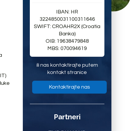
IBAN: HR
3224850031100311646
SWIFT: CROAHR2X (Croatia
Banka)
OIB: 19638479848
MBS: 070094619
a
ili nas kontaktirajte putem
kontakt stranice
IT)
dluke
Kontaktirajte nas
Partneri