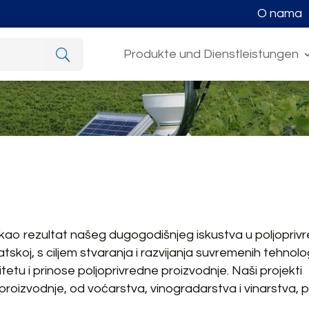
O nama
Produkte und Dienstleistungen
 kao rezultat našeg dugogodišnjeg iskustva u poljoprivr
koj, s ciljem stvaranja i razvijanja suvremenih tehnolo
itetu i prinose poljoprivredne proizvodnje. Naši projekti
e proizvodnje, od voćarstva, vinogradarstva i vinarstva, 